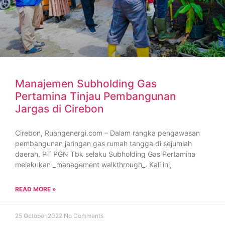
Manajemen Subholding Gas
Pertamina Tinjau Pembangunan
Jargas di Cirebon
Cirebon, Ruangenergi.com – Dalam rangka pengawasan
pembangunan jaringan gas rumah tangga di sejumlah
daerah, PT PGN Tbk selaku Subholding Gas Pertamina
melakukan _management walkthrough_. Kali ini,
READ MORE »
25 October 2022
No Comments