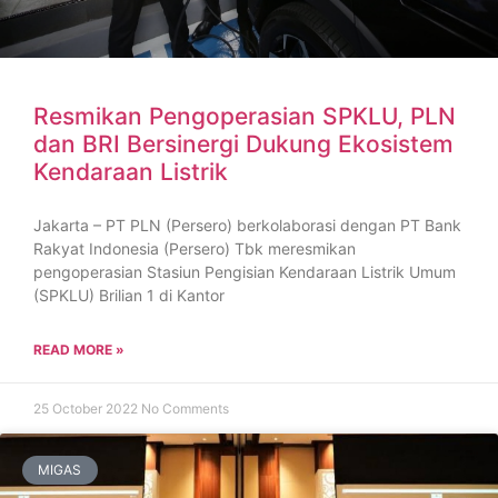
Resmikan Pengoperasian SPKLU, PLN
dan BRI Bersinergi Dukung Ekosistem
Kendaraan Listrik
Jakarta – PT PLN (Persero) berkolaborasi dengan PT Bank
Rakyat Indonesia (Persero) Tbk meresmikan
pengoperasian Stasiun Pengisian Kendaraan Listrik Umum
(SPKLU) Brilian 1 di Kantor
READ MORE »
25 October 2022
No Comments
MIGAS