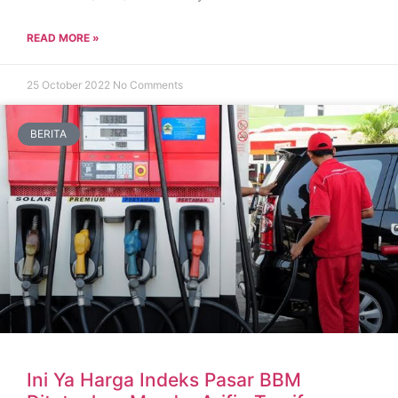
READ MORE »
25 October 2022
No Comments
BERITA
Ini Ya Harga Indeks Pasar BBM