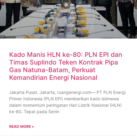
Kado Manis HLN ke-80: PLN EPI dan
Timas Suplindo Teken Kontrak Pipa
Gas Natuna-Batam, Perkuat
Kemandirian Energi Nasional
Jakarta Pusat, Jakarta, ruangenergi.com— PT PLN Energi
Primer Indonesia (PLN EPI) memberikan kado istimewa
dalam momentum peringatan Hari Listrik Nasional (HLN)
ke-80. Tepat pada Senin
READ MORE »