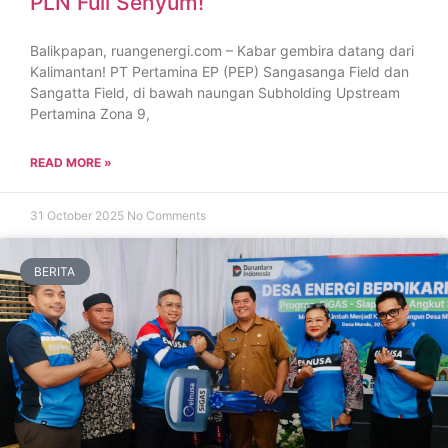
PLN Full Senyum!
Balikpapan, ruangenergi.com – Kabar gembira datang dari
Kalimantan! PT Pertamina EP (PEP) Sangasanga Field dan
Sangatta Field, di bawah naungan Subholding Upstream
Pertamina Zona 9,
READ MORE »
31 October 2025
No Comments
BERITA