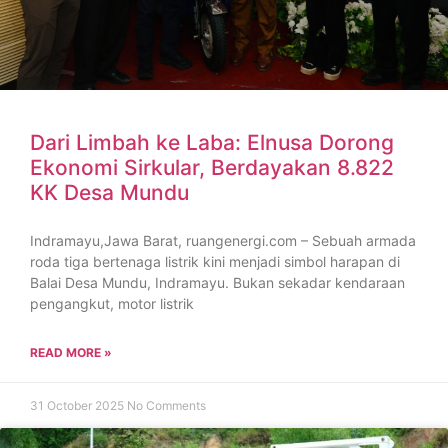
Dari Limbah ke Laba: Elnusa Dorong
Ekonomi Sirkular, Berdayakan 8.822
KK Desa Mundu
Indramayu,Jawa Barat, ruangenergi.com – Sebuah armada
roda tiga bertenaga listrik kini menjadi simbol harapan di
Balai Desa Mundu, Indramayu. Bukan sekadar kendaraan
pengangkut, motor listrik
READ MORE »
31 October 2025
No Comments