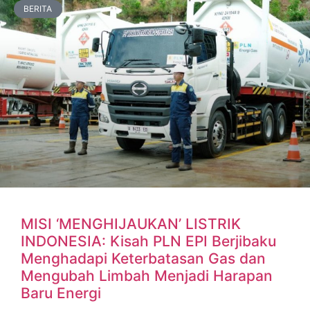
BERITA
MISI ‘MENGHIJAUKAN’ LISTRIK
INDONESIA: Kisah PLN EPI Berjibaku
Menghadapi Keterbatasan Gas dan
Mengubah Limbah Menjadi Harapan
Baru Energi