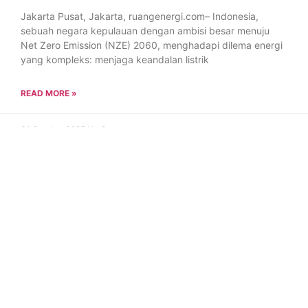
Jakarta Pusat, Jakarta, ruangenergi.com– Indonesia,
sebuah negara kepulauan dengan ambisi besar menuju
Net Zero Emission (NZE) 2060, menghadapi dilema energi
yang kompleks: menjaga keandalan listrik
READ MORE »
31 October 2025
No Comments
BERITA
EPIC COLLABORATION: Gubernur dan