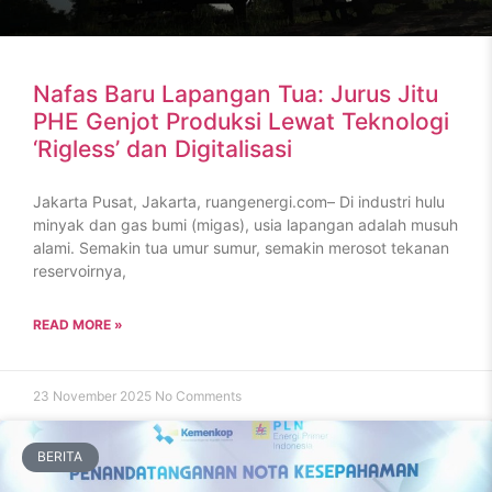
Nafas Baru Lapangan Tua: Jurus Jitu
PHE Genjot Produksi Lewat Teknologi
‘Rigless’ dan Digitalisasi
Jakarta Pusat, Jakarta, ruangenergi.com– Di industri hulu
minyak dan gas bumi (migas), usia lapangan adalah musuh
alami. Semakin tua umur sumur, semakin merosot tekanan
reservoirnya,
READ MORE »
23 November 2025
No Comments
BERITA