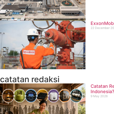
ExxonMobil
22 December 2
catatan redaksi
Catatan Re
Indonesia
9 May 2026