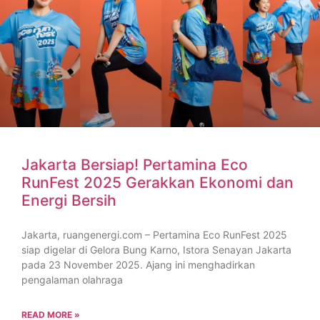
Jakarta Bersiap! Pertamina Eco
RunFest 2025 Gerakkan Ekonomi dan
Energi Bersih
Jakarta, ruangenergi.com – Pertamina Eco RunFest 2025
siap digelar di Gelora Bung Karno, Istora Senayan Jakarta
pada 23 November 2025. Ajang ini menghadirkan
pengalaman olahraga
READ MORE »