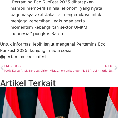
“Pertamina Eco RunFest 2025 diharapkan
mampu memberikan nilai ekonomi yang nyata
bagi masyarakat Jakarta, mengedukasi untuk
menjaga kebersihan lingkungan serta
momentum kebangkitan sektor UMKM
Indonesia,” pungkas Baron.
Untuk informasi lebih lanjut mengenai Pertamina Eco
RunFest 2025, kunjungi media sosial
@pertamina.ecorunfest.
PREVIOUS
NEXT
100% Karya Anak Bangsa! Dirjen Migas Terpukau Teknologi Canggih Pabrik Katup
Kemenkop dan PLN EPI Jalin Kerja Sama Kembangkan Ekosistem Biomassa Berbasis Koperasi
Artikel Terkait