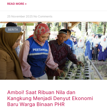
READ MORE »
25 November 2025
No Comments
BERITA
Amboi! Saat Ribuan Nila dan
Kangkung Menjadi Denyut Ekonomi
Baru Warga Binaan PHR