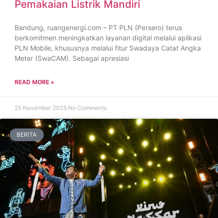
Pemakaian Listrik Mandiri
Bandung, ruangenergi.com – PT PLN (Persero) terus
berkomitmen meningkatkan layanan digital melalui aplikasi
PLN Mobile, khususnya melalui fitur Swadaya Catat Angka
Meter (SwaCAM). Sebagai apresiasi
READ MORE »
25 November 2025
No Comments
BERITA