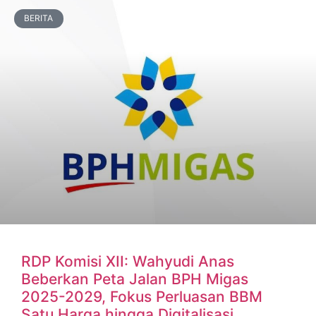
BERITA
RDP Komisi XII: Wahyudi Anas
Beberkan Peta Jalan BPH Migas
2025-2029, Fokus Perluasan BBM
Satu Harga hingga Digitalisasi