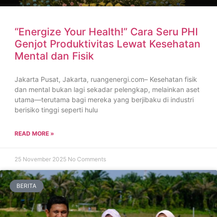
“Energize Your Health!” Cara Seru PHI
Genjot Produktivitas Lewat Kesehatan
Mental dan Fisik
Jakarta Pusat, Jakarta, ruangenergi.com– Kesehatan fisik
dan mental bukan lagi sekadar pelengkap, melainkan aset
utama—terutama bagi mereka yang berjibaku di industri
berisiko tinggi seperti hulu
READ MORE »
25 November 2025
No Comments
BERITA