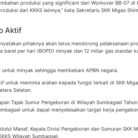
enambahan produksi yang significant dari Workover BB-07 
produksi dari KKKS lainnya,” kata Sekretaris SKK Migas Shi
 Aktif
nyatakan pihaknya akan terus mendorong pelaksanaan prog
 barel per hari (BOPD) minyak dan 12 miliar gas standar ka
tir untuk minyak sehingga membebani APBN negara.
tif untuk meminta arahan kepada fungsi terkait di SKK Mig
tera Selatan.
apan Tajak Sumur Pengeboran di Wilayah Sumbagsel Tahun 
umbagsel untuk dapat menyelesaikan target kerja pengeb
g Abdul Manaf, Kepala Divisi Pengeboran dan Sumuran SKK 
KKKS Wilayah Sumbagsel.