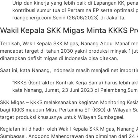
Urip dan kinerja yang lebih baik di Lapangan KK, p
kontribusi sumur tua di Pertamina EP serta optimasi 
ruangenergi.com,Senin (26/06/2023) di Jakarta.
Wakil Kepala SKK Migas Minta KKKS Pro
Terpisah, Wakil Kepala SKK Migas, Nanang Abdul Manaf me
mencapat target di tahun 2030 yakni produksi minyak 1 juta
diharapkan defisit migas di Indonesia bisa ditekan.
Saat ini, kata Nanang, Indonesia masih menjadi net impor
“KKKS (Kontraktor Kontrak Kerja Sama) harus lebih ak
kata Nanang, Jumat, 23 Juni 2023 di Palembang,Suma
SKK Migas – KKKS melaksanakan kegiatan Monitoring Kesi
bagi KKKS maupun Mitra Pertamina EP (KSO) di Wilayah S
target produksi khususnya untuk Wilayah Sumbagsel.
Kegiatan ini dihadiri oleh Wakil Kepala SKK Migas, Nanan
Sumbagsel, Anggono Mahendrawan dan pimpinan dari 24 