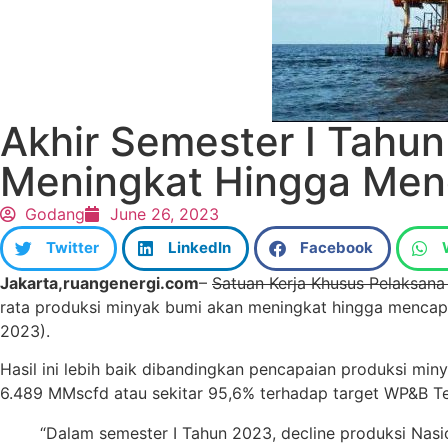
Akhir Semester I Tahu
Meningkat Hingga Men
Godang
June 26, 2023
Twitter
LinkedIn
Facebook
Jakarta,ruangenergi.com
–
Satuan Kerja Khusus Pelaksana
rata produksi minyak bumi akan meningkat hingga mencapa
2023).
Hasil ini lebih baik dibandingkan pencapaian produksi mi
6.489 MMscfd atau sekitar 95,6% terhadap target WP&B T
“Dalam semester I Tahun 2023, decline produksi Nasi