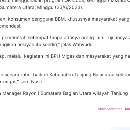
ubsidi menggunakan program QR Code, sehingga masyara
i, Sumatera Utara, Minggu (25/6/2023).
kan, konsumen pengguna BBM, khususnya masyarakat yang m
omendasi.
ri pemerintah setempat tanpa adanya orang lain. Tujuann
gikan nelayan itu sendiri,” jelas Wahyudi.
rap, melalui kegiatan ini BPH Migas dan masyarakat yang h
 secara rutin, baik di Kabupaten Tanjung Balai atau sekit
migas,” seru Nasril.
h Manager Rayon I Sumatera Bagian Utara wilayah Tanjung Ba
Akhir Semester I T