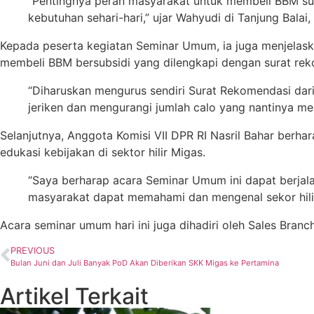
“Pentingnya peran masyarakat untuk membeli BBM s
kebutuhan sehari-hari,” ujar Wahyudi di Tanjung Bala
Kepada peserta kegiatan Seminar Umum, ia juga menjelas
membeli BBM bersubsidi yang dilengkapi dengan surat rek
“Diharuskan mengurus sendiri Surat Rekomendasi da
jeriken dan mengurangi jumlah calo yang nantinya meru
Selanjutnya, Anggota Komisi VII DPR RI Nasril Bahar berha
edukasi kebijakan di sektor hilir Migas.
“Saya berharap acara Seminar Umum ini dapat berjalan
masyarakat dapat memahami dan mengenal sekor hilir 
Acara seminar umum hari ini juga dihadiri oleh Sales Branc
PREVIOUS
Bulan Juni dan Juli Banyak PoD Akan Diberikan SKK Migas ke Pertamina
Artikel Terkait