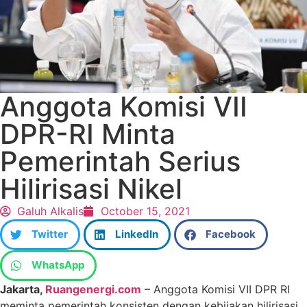
Anggota Komisi VII
DPR-RI Minta
Pemerintah Serius
Hilirisasi Nikel
Galuh Alkalis
October 15, 2021
Twitter
LinkedIn
Facebook
WhatsApp
Jakarta,
Ruangenergi.com
– Anggota Komisi VII DPR RI
meminta pemerintah konsisten dengan kebijakan hilirisasi