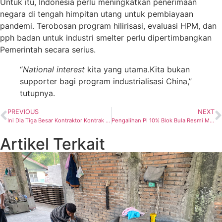
Untuk itu, Indonesia perlu meningkatkan penerimaan
negara di tengah himpitan utang untuk pembiayaan
pandemi. Terobosan program hilirisasi, evaluasi HPM, dan
pph badan untuk industri smelter perlu dipertimbangkan
Pemerintah secara serius.
“
National interest
kita yang utama.Kita bukan
supporter bagi program industrialisasi China,”
tutupnya.
PREVIOUS
NEXT
Ini Dia Tiga Besar Kontraktor Kontrak Kerjasama Migas
Pengalihan PI 10% Blok Bula Resmi Masuk Tahap Ketujuh
Artikel Terkait