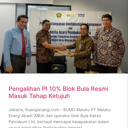
Pengalihan PI 10% Blok Bula Resmi
Masuk Tahap Ketujuh
Jakarta, Ruangen¡ergi.com – BUMD Maluku PT Maluku
Energi Abadi (MEA) dan operator blok Bula Kalrez
Petroleum Ltd. berhasil mencapai kesepakatan dalam
upaya pengalihan Participating Interest