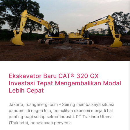
Ekskavator Baru CAT® 320 GX
Investasi Tepat Mengembalikan Modal
Lebih Cepat
Jakarta, ruangenergi.com – Seiring membaiknya situasi
pandemi di negeri kita, pemulihan ekonomi menjadi hal
penting bagi setiap sektor industri. PT Trakindo Utama
(Trakindo), perusahaan penyedia