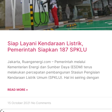
Siap Layani Kendaraan Listrik,
Pemerintah Siapkan 187 SPKLU
Jakarta, Ruangenergi.com – Pemerintah melalui
Kementerian Energi dan Sumber Daya (ESDM) terus
melakukan percepatan pembangunan Stasiun Pengisian
Kendaraan Listrik Umum (SPKLU). Hal ini seiring dengan
READ MORE »
15 October 2021
No Comments