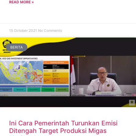
READ MORE »
15 October 2021
No Comments
BERITA
Ini Cara Pemerintah Turunkan Emisi
Ditengah Target Produksi Migas