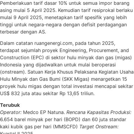
Pemberlakuan tarif dasar 10% untuk semua impor barang
asing mulai 5 April 2025. Kemudian tarif resiprokal berlaku
mulai 9 April 2025, menetapkan tarif spesifik yang lebih
tinggi untuk negara-negara dengan defisit perdagangan
terbesar dengan AS.
​Dalam catatan ruangenergi.com, p
ada tahun 2025,
terdapat sejumlah proyek Engineering, Procurement, and
Construction (EPC) di sektor hulu minyak dan gas (migas)
Indonesia yang dijadwalkan untuk mulai beroperasi
(onstream).
Satuan Kerja Khusus Pelaksana Kegiatan Usaha
Hulu Minyak dan Gas Bumi (SKK Migas) menargetkan 15
proyek hulu migas dengan total investasi mencapai sekitar
US$ 832 juta atau sekitar Rp 13,65 triliun.
Terubuk
Operator:
Medco EP Natuna.
Rencana Kapasitas Produksi:
6.654 barel minyak per hari (BOPD) dan 60 juta standar
kaki kubik gas per hari (MMSCFD)
Target Onstream:
Kuartal II 2025.