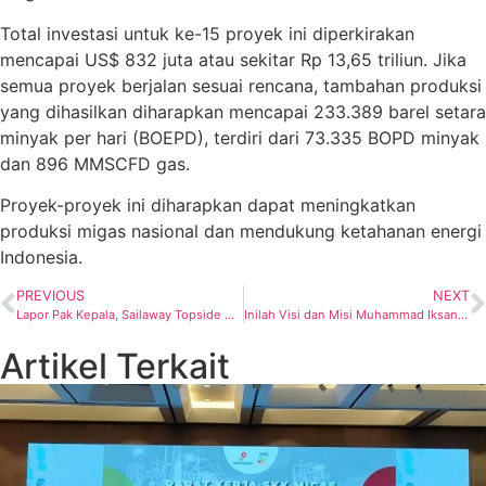
Total investasi untuk ke-15 proyek ini diperkirakan
mencapai US$ 832 juta atau sekitar Rp 13,65 triliun.
Jika
semua proyek berjalan sesuai rencana, tambahan produksi
yang dihasilkan diharapkan mencapai 233.389 barel setara
minyak per hari (BOEPD), terdiri dari 73.335 BOPD minyak
dan 896 MMSCFD gas.
Proyek-proyek ini diharapkan dapat meningkatkan
produksi migas nasional dan mendukung ketahanan energi
Indonesia.
PREVIOUS
NEXT
Lapor Pak Kepala, Sailaway Topside Wellhead Platform-L Sudah Dilakukan Kamis Malam
Inilah Visi dan Misi Muhammad Iksan Kiat Kandidat Ketum IATMI 2025-2028
Artikel Terkait