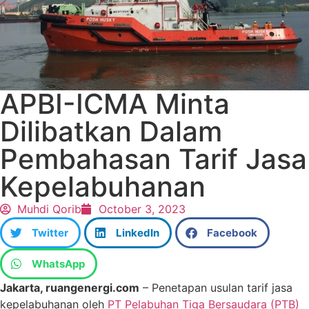
APBI-ICMA Minta
Dilibatkan Dalam
Pembahasan Tarif Jasa
Kepelabuhanan
Muhdi Qorib
October 3, 2023
Twitter
LinkedIn
Facebook
WhatsApp
Jakarta, ruangenergi.com
– Penetapan usulan tarif jasa
kepelabuhanan oleh
PT Pelabuhan Tiga Bersaudara (PTB)