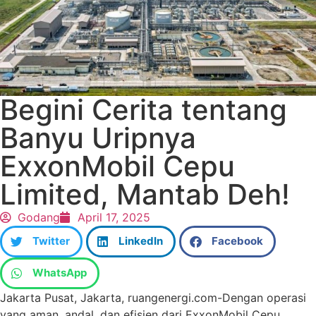
Begini Cerita tentang
Banyu Uripnya
ExxonMobil Cepu
Limited, Mantab Deh!
Godang
April 17, 2025
Twitter
LinkedIn
Facebook
WhatsApp
Jakarta Pusat, Jakarta, ruangenergi.com-Dengan operasi
yang aman, andal, dan efisien dari ExxonMobil Cepu