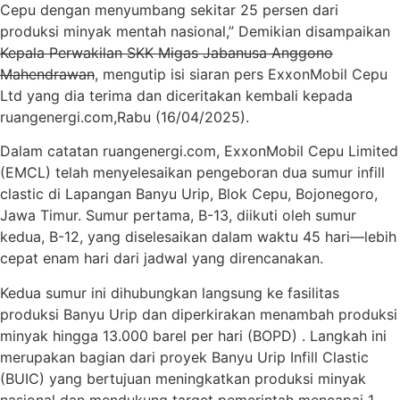
Cepu dengan menyumbang sekitar 25 persen dari
produksi minyak mentah nasional,” Demikian disampaikan
Kepala Perwakilan SKK Migas Jabanusa Anggono
Mahendrawan
, mengutip isi siaran pers ExxonMobil Cepu
Ltd yang dia terima dan diceritakan kembali kepada
ruangenergi.com,Rabu (16/04/2025).
Dalam catatan ruangenergi.com,
ExxonMobil Cepu Limited
(EMCL) telah menyelesaikan pengeboran dua sumur infill
clastic di Lapangan Banyu Urip, Blok Cepu, Bojonegoro,
Jawa Timur.
Sumur pertama, B-13, diikuti oleh sumur
kedua, B-12, yang diselesaikan dalam waktu 45 hari—lebih
cepat enam hari dari jadwal yang direncanakan.
Kedua sumur ini dihubungkan langsung ke fasilitas
produksi Banyu Urip dan diperkirakan menambah produksi
minyak hingga 13.000 barel per hari (BOPD)
.
Langkah ini
merupakan bagian dari proyek Banyu Urip Infill Clastic
(BUIC) yang bertujuan meningkatkan produksi minyak
nasional dan mendukung target pemerintah mencapai 1