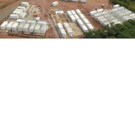
a Keuangan di 2020 ya
WhatsApp
Tbk (BRMS)
menyampaikan kinerja keuangan dan produksiny
ndapatan, Laba Bersih, dan Produksi Emasnya dari kuartal