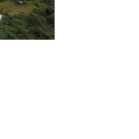
ng Makin Membaik
a yang berakhir di 31 Desember 2020.
 sebelumnya dan dari tahun sebelumnya.