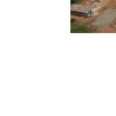
BRMS Catatkan Kinerj
Galuh Alkalis
April 30, 2021
Twitter
LinkedIn
Facebook
Jakarta,
Ruangenergi.com
–
PT Bumi Resources Minerals 
Perseroan menunjukan adanya peningkatan pada kinerja Pe