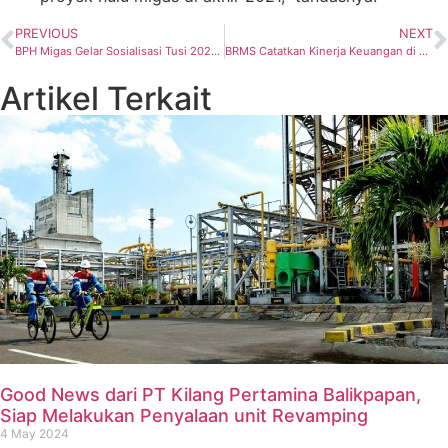
PREVIOUS
NEXT
BPH Migas Gelar Sosialisasi Tusi 2021 di Tuban, Jawa Timur
BRMS Catatkan Kinerja Keuangan di 2020 yang Makin Membaik
Artikel Terkait
Good News dari PT Kilang Pertamina Balikpapan,
Siap Melakukan Penyalaan unit Revamping
4 May 2024