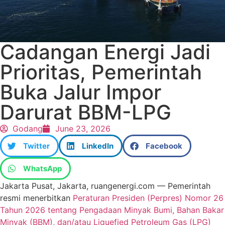
Cadangan Energi Jadi
Prioritas, Pemerintah
Buka Jalur Impor
Darurat BBM-LPG
Godang
June 23, 2026
Twitter
LinkedIn
Facebook
WhatsApp
Jakarta Pusat, Jakarta, ruangenergi.com — Pemerintah
resmi menerbitkan
Peraturan Presiden (Perpres) Nomor 26
Tahun 2026 tentang Pengadaan Minyak Bumi, Bahan Bakar
Minyak (BBM), dan/atau Liquefied Petroleum Gas (LPG)