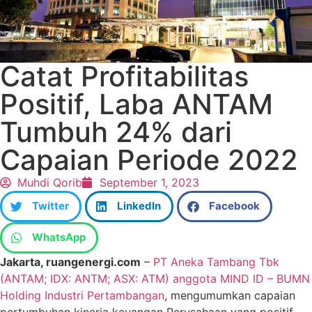
Catat Profitabilitas
Positif, Laba ANTAM
Tumbuh 24% dari
Capaian Periode 2022
Muhdi Qorib
September 1, 2023
Twitter
LinkedIn
Facebook
WhatsApp
Jakarta, ruangenergi.com
–
PT Aneka Tambang Tbk
(ANTAM; IDX: ANTM; ASX: ATM) anggota MIND ID – BUMN
Holding Industri Pertambangan
, mengumumkan capaian
pertumbuhan kinerja keuangan Perusahaan yang positif