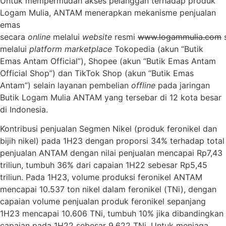
Untuk mempermudah akses pelanggan terhadap produk
Logam Mulia, ANTAM menerapkan mekanisme penjualan
emas
secara
online
melalui
website
resmi
www.logammulia.com
s
melalui
platform marketplace
Tokopedia (akun “Butik
Emas Antam Official”), Shopee (akun “Butik Emas Antam
Official Shop”) dan TikTok Shop (akun “Butik Emas
Antam”) selain layanan pembelian
offline
pada jaringan
Butik Logam Mulia ANTAM yang tersebar di 12 kota besar
di Indonesia.
Kontribusi penjualan Segmen Nikel (produk feronikel dan
bijih nikel) pada 1H23 dengan proporsi 34% terhadap total
penjualan ANTAM dengan nilai penjualan mencapai Rp7,43
triliun, tumbuh 36% dari capaian 1H22 sebesar Rp5,45
triliun. Pada 1H23, volume produksi feronikel ANTAM
mencapai 10.537 ton nikel dalam feronikel (TNi), dengan
capaian volume penjualan produk feronikel sepanjang
1H23 mencapai 10.606 TNi, tumbuh 10% jika dibandingkan
capaian pada 1H22 sebesar 9.622 TNi. Untuk menjaga