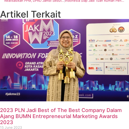
Realisasikan PPM, DPRD Jambi Sebut Kehadiran Petrochina Berdampak Positif Bagi Masyarakat
Indonesia Siap Jadi Tuan Rumah Penyelenggaraan Konferensi Tingkat Tinggi (KTT) ke-43 ASEAN 2023
Artikel Terkait
2023 PLN Jadi Best of The Best Company Dalam
Ajang BUMN Entrepreneurial Marketing Awards
2023
15 June 2023