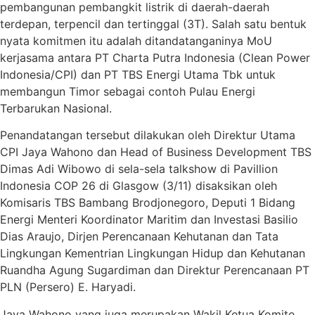
pembangunan pembangkit listrik di daerah-daerah
terdepan, terpencil dan tertinggal (3T). Salah satu bentuk
nyata komitmen itu adalah ditandatanganinya MoU
kerjasama antara PT Charta Putra Indonesia (Clean Power
Indonesia/CPI) dan PT TBS Energi Utama Tbk untuk
membangun Timor sebagai contoh Pulau Energi
Terbarukan Nasional.
Penandatangan tersebut dilakukan oleh Direktur Utama
CPI Jaya Wahono dan Head of Business Development TBS
Dimas Adi Wibowo di sela-sela talkshow di Pavillion
Indonesia COP 26 di Glasgow (3/11) disaksikan oleh
Komisaris TBS Bambang Brodjonegoro, Deputi 1 Bidang
Energi Menteri Koordinator Maritim dan Investasi Basilio
Dias Araujo, Dirjen Perencanaan Kehutanan dan Tata
Lingkungan Kementrian Lingkungan Hidup dan Kehutanan
Ruandha Agung Sugardiman dan Direktur Perencanaan PT
PLN (Persero) E. Haryadi.
Jaya Wahono yang juga merupakan Wakil Ketua Komite