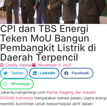
CPI dan TBS Energi
Teken MoU Bangun
Pembangkit Listrik di
Daerah Terpencil
Deddy Hassan
November 4, 2021
Twitter
LinkedIn
Facebook
WhatsApp
Jakarta,ruangenergi.com-
Kamar Dagang dan Industri
(KADIN) Indonesia
menyatakan bahwa pelaku usaha energi
memiliki komitmen untuk berpartisipasi aktif dalam