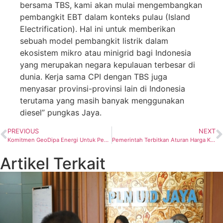
bersama TBS, kami akan mulai mengembangkan
pembangkit EBT dalam konteks pulau (Island
Electrification). Hal ini untuk memberikan
sebuah model pembangkit listrik dalam
ekosistem mikro atau minigrid bagi Indonesia
yang merupakan negara kepulauan terbesar di
dunia. Kerja sama CPI dengan TBS juga
menyasar provinsi-provinsi lain di Indonesia
terutama yang masih banyak menggunakan
diesel” pungkas Jaya.
PREVIOUS
NEXT
Komitmen GeoDipa Energi Untuk Pengelolaan Lingkungan dalam Pembukaan Lahan IPPKH Proyek Patuha Unit 2
Pemerintah Terbitkan Aturan Harga Khusus Batubara untuk Industri Semen dan Pupuk, ADRO: Patuhi dan Jalani Aturan yang berlaku
Artikel Terkait