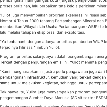
pembangunan jaringan gas kota (jargas), pengelolaan subsi
proses perizinan, lalu perbaikan tata kelola perizinan mine
Yuliot juga menyampaikan program akselerasi hilirisasi s
Nomor 4 Tahun 2009 tentang Pertambangan Mineral dan Batu
memberikan Wilayah Izin Usaha Pertambangan (WIUP) terleb
lalu melalui tahapan eksplorasi dan eksploitasi.
“Ya tentu nanti dengan adanya prioritas pemberian WIUP k
terjadinya hilirisasi,” imbuh Yuliot.
Program prioritas selanjutnya adalah pengembangan ener
Terkait dengan pengurangan emisi ini, Yuliot meminta pen
“Kami mengharapkan ini justru perlu pengawalan juga dari
pembangunan infrastruktur, kemudian yang terkait dengan 
sama untuk melakukan kegiatan, sehingga untuk percepatan 
Tak hanya itu, Yuliot juga menyampaikan program pengemba
pengembangan Sumber Daya Manusia (SDM) sektor ESDM
Pada akhir rapat tersebut, dalam Kesepakatan Rapat Kerj