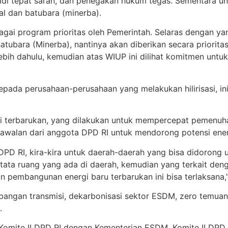
di tepat saran, dan penegakan hukum tegas. Sementara untu
ral dan batubara (minerba).
ebagai program prioritas oleh Pemerintah. Selaras dengan
bara (Minerba), nantinya akan diberikan secara prioritas
ih dahulu, kemudian atas WIUP ini dilihat komitmen untuk 
epada perusahaan-perusahaan yang melakukan hilirisasi, in
gi terbarukan, yang dilakukan untuk mempercepat pemenuh
gawalan dari anggota DPD RI untuk mendorong potensi ener
 DPD RI, kira-kira untuk daerah-daerah yang bisa didorong
tata ruang yang ada di daerah, kemudian yang terkait deng
pembangunan energi baru terbarukan ini bisa terlaksana,” 
ngan transmisi, dekarbonisasi sektor ESDM, zero temuan m
.
a Komite II DPD RI dengan Kementerian ESDM, Komite II DP