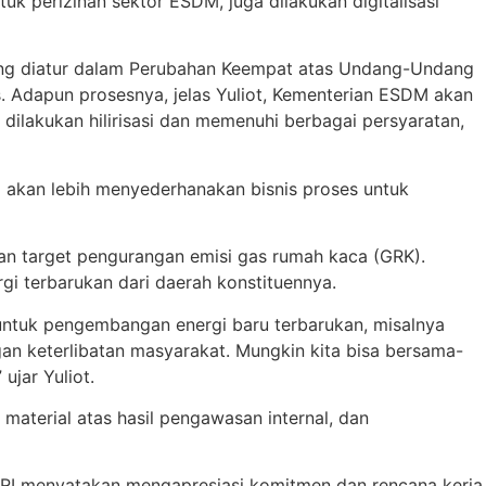
k perizinan sektor ESDM, juga dilakukan digitalisasi
 yang diatur dalam Perubahan Keempat atas Undang-Undang
. Adapun prosesnya, jelas Yuliot, Kementerian ESDM akan
dilakukan hilirisasi dan memenuhi berbagai persyaratan,
i akan lebih menyederhanakan bisnis proses untuk
an target pengurangan emisi gas rumah kaca (GRK).
gi terbarukan dari daerah konstituennya.
 untuk pengembangan energi baru terbarukan, misalnya
an keterlibatan masyarakat. Mungkin kita bisa bersama-
ujar Yuliot.
aterial atas hasil pengawasan internal, dan
D RI menyatakan mengapresiasi komitmen dan rencana kerja