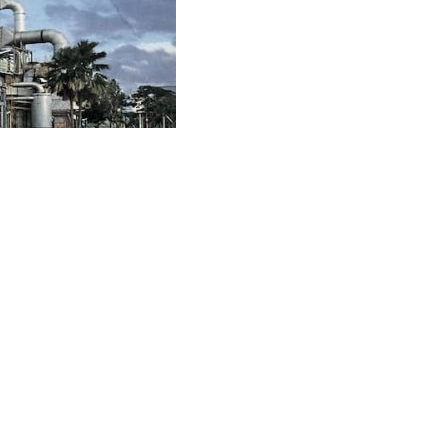
sus 7 TSK Tindak
gannya dalam proses hukum yang tengah berjalan.
tap mengedepankan asas hukum praduga tak bersalah.