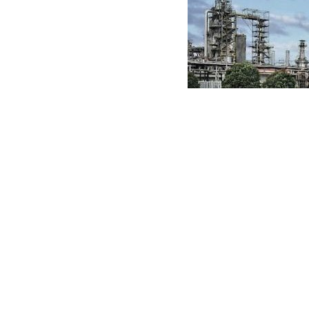
Pertamina Hormati Kej
Pidana Korupsi Tata Ke
Godang
February 25, 2025
Twitter
LinkedIn
Facebook
Jakarta, ruangenergi.com-
PT Pertamina (Persero)
hormati
Pertamina siap bekerja sama dengan aparat berwenang da