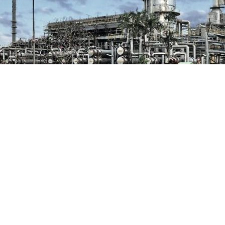
aksaan Agung dalam Ka
lola Minyak Mentah
WhatsApp
 Kejaksaan Agung dalam menjalankan tugas serta kewenan
n berharap proses hukum dapat berjalan lancar dengan te