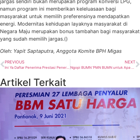
jargas sendiri bukan merupakan program konversi LPG,
namun program ini memberikan keleluasaan bagi
masyarakat untuk memilih preferensinya mendapatkan
energi. Modernitas kehidupan layaknya masyarakat di
Negara Maju merupakan bonus tambahan bagi masyarakat
yang sudah memilih jargas.()
Oleh: Yapit Saptaputra, Anggota Komite BPH Migas
PREVIOUS
NEXT
Ini Ya Daftar Penerima Prestasi Penerapan Kaidah Teknik Pertambangan yang Baik Tahun 2021
Ngopi BUMN ‘PMN BUMN untuk Apa Sih?’. Ini Jawaban PLN, Hutama Karya dan IFG
Artikel Terkait