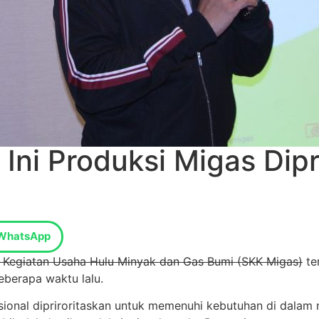
 Ini Produksi Migas Dip
WhatsApp
a Kegiatan Usaha Hulu Minyak dan Gas Bumi (SKK Migas)
te
eberapa waktu lalu.
onal dipriroritaskan untuk memenuhi kebutuhan di dalam neg