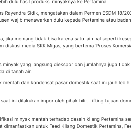
ih dulu hasil produksi minyaknya ke Pertamina.
gas Rayendra Sidik, mengatakan dalam Permen ESDM 18/202
usen wajib menawarkan dulu kepada Pertamina atau badan
, jika memang tidak bisa karena satu lain hal seperti kese
m diskusi media SKK Migas, yang bertema ‘Proses Komersia
s minyak yang langsung diekspor dan jumlahnya juga tidak 
da di tanah air.
 mentah dan kondensat pasar domestik saat ini jauh lebih 
t ini dilakukan impor oleh pihak hilir. Lifting tujuan do
fikasi minyak mentah terhadap desain kilang Pertamina ser
ut dimanfaatkan untuk Feed Kilang Domestik Pertamina, F