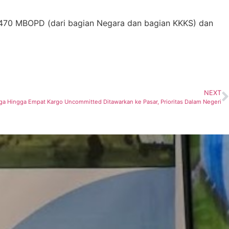
ar 470 MBOPD (dari bagian Negara dan bagian KKKS) dan
NEXT
ga Hingga Empat Kargo Uncommitted Ditawarkan ke Pasar, Prioritas Dalam Negeri