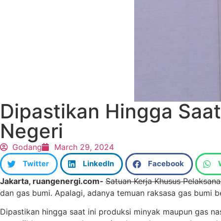
Dipastikan Hingga Saat
Negeri
Godang
March 29, 2024
Twitter
LinkedIn
Facebook
Jakarta, ruangenergi.com-
Satuan Kerja Khusus Pelaksan
dan gas bumi. Apalagi, adanya temuan raksasa gas bumi b
Dipastikan hingga saat ini produksi minyak maupun gas nasi