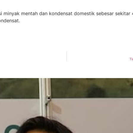
duksi minyak mentah dan kondensat domestik sebesar sekit
ondensat.
Ti