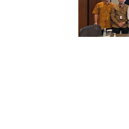
Djoko Siswanto Bawa K
Mengalir, Produksi Si
Godang
June 16, 2026
Twitter
LinkedIn
Facebook
Wh