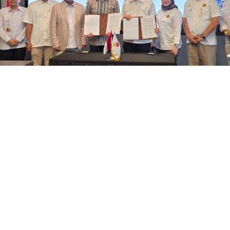
abar Baik: Sumur Raky
ap Tembus 3.000 BOPD
atsApp