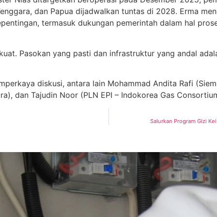
enggara, dan Papua dijadwalkan tuntas di 2028. Erma me
ntingan, termasuk dukungan pemerintah dalam hal proses p
 kuat. Pasokan yang pasti dan infrastruktur yang andal ada
mperkaya diskusi, antara lain Mohammad Andita Rafi (Siem
), dan Tajudin Noor (PLN EPI – Indokorea Gas Consortium
Salurkan Program Gizi Ke