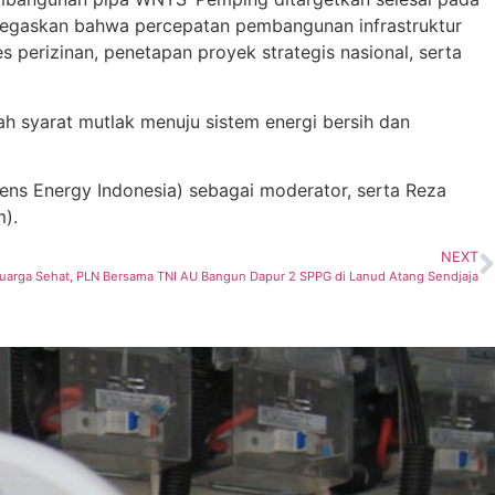
negaskan bahwa percepatan pembangunan infrastruktur
erizinan, penetapan proyek strategis nasional, serta
lah syarat mutlak menuju sistem energi bersih dan
ens Energy Indonesia) sebagai moderator, serta Reza
).
NEXT
luarga Sehat, PLN Bersama TNI AU Bangun Dapur 2 SPPG di Lanud Atang Sendjaja