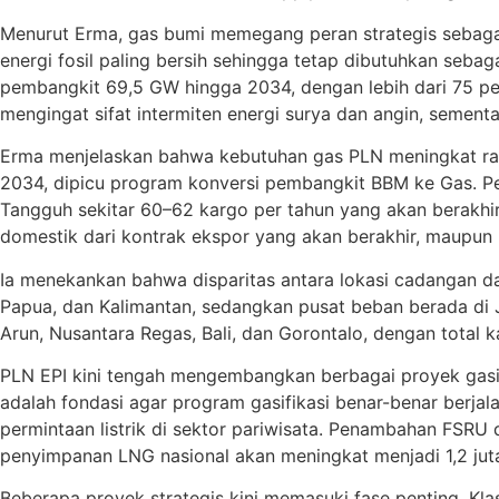
Menurut Erma, gas bumi memegang peran strategis sebagai
energi fosil paling bersih sehingga tetap dibutuhkan seb
pembangkit 69,5 GW hingga 2034, dengan lebih dari 75 pe
mengingat sifat intermiten energi surya dan angin, seme
Erma menjelaskan bahwa kebutuhan gas PLN meningkat rat
2034, dipicu program konversi pembangkit BBM ke Gas. 
Tangguh sekitar 60–62 kargo per tahun yang akan berakhi
domestik dari kontrak ekspor yang akan berakhir, maupun 
Ia menekankan bahwa disparitas antara lokasi cadangan dan
Papua, dan Kalimantan, sedangkan pusat beban berada di J
Arun, Nusantara Regas, Bali, dan Gorontalo, dengan total k
PLN EPI kini tengah mengembangkan berbagai proyek gasifi
adalah fondasi agar program gasifikasi benar-benar berj
permintaan listrik di sektor pariwisata. Penambahan FSRU
penyimpanan LNG nasional akan meningkat menjadi 1,2 juta m
Beberapa proyek strategis kini memasuki fase penting. K