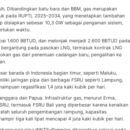
sih. Dibandingkan batu bara dan BBM, gas merupakan
 merujuk pada RUPTL 2025–2034, yang menetapkan tambahan
ap disiapkan sebesar 10,3 GW sebagai pengaman sistem,
rlukan waktu.
pai 1.600 BBTUD, dan melonjak menjadi 2.600 BBTUD pada
n bergantung pada pasokan LNG, termasuk kontrak LNG
sokan gas dari penemuan cadangan baru, pengalihan ke
an.
ar berada di Indonesia bagian timur, seperti Maluku,
liki jaringan pipa dan berbagai FSRU seperti Lampung,
mpuan regasifikasi 1,4 juta kaki kubik per hari.
enggara dan Papua. Infrastruktur gas, menurut Erma,
FSRU, termasuk FSRU Bali yang diperbesar karena kenaikan
Setelah seluruh pengembangan rampung, kapasitas
pir tiga kali lipat mencapai 4 juta kaki kubik per hari.
pembangunan pipa WNTS–Pemping ditargetkan selesai pada