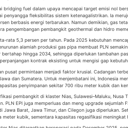
 bridging fuel dalam upaya mencapai target emisi nol ber
agai penyangga fleksibilitas sistem ketenagalistrikan. Ia
rsen berbasis energi terbarukan. Namun demikian, gas tet
ntara pengembangan pembangkit geothermal dan hidro meme
a-rata 5,3 persen per tahun. Pada 2025 kebutuhan menca
Penurunan alamiah produksi gas pipa membuat PLN semaki
r bertahap hingga 2034, sehingga diperlukan tambahan pa
perpanjangan kontrak eksisting untuk mengisi gap kebutuh
 pusat permintaan menjadi faktor krusial. Cadangan terbes
awa dan Sumatera. Untuk menjembatani ini, Indonesia memi
apasitas penyimpanan sekitar 700 ribu meter kubik dan kema
kasi pembangkit di klaster Nias, Sulawesi–Maluku, Nusa T
alan. PLN EPI juga memperluas dan meng upgrade sejumlah 
 di Jawa Barat, Jawa Timur, dan Cilegon juga diperlukan. 
eter kubik, sementara kapasitas regasifikasi meningkat ham
laster Nias ditargetkan beroperasi pada Desember 2025, 