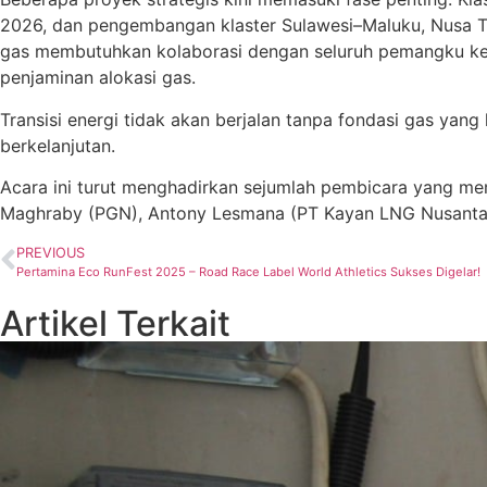
2026, dan pengembangan klaster Sulawesi–Maluku, Nusa T
gas membutuhkan kolaborasi dengan seluruh pemangku kepe
penjaminan alokasi gas.
Transisi energi tidak akan berjalan tanpa fondasi gas yang
berkelanjutan.
Acara ini turut menghadirkan sejumlah pembicara yang me
Maghraby (PGN), Antony Lesmana (PT Kayan LNG Nusantara
PREVIOUS
Pertamina Eco RunFest 2025 – Road Race Label World Athletics Sukses Digelar!
Artikel Terkait