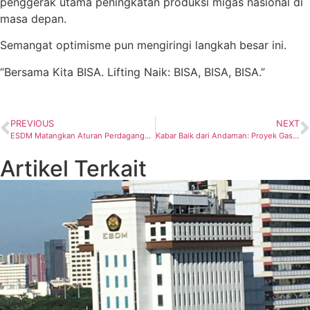
penggerak utama peningkatan produksi migas nasional di
masa depan.
Semangat optimisme pun mengiringi langkah besar ini.
“Bersama Kita BISA. Lifting Naik: BISA, BISA, BISA.”
PREVIOUS
NEXT
ESDM Matangkan Aturan Perdagangan Emisi Pembangkit Listrik, Libatkan Pemangku Kepentingan Melalui Konsultasi Publik
Kabar Baik dari Andaman: Proyek Gas Tangkulo Dapat Restu Penuh Aceh
Artikel Terkait