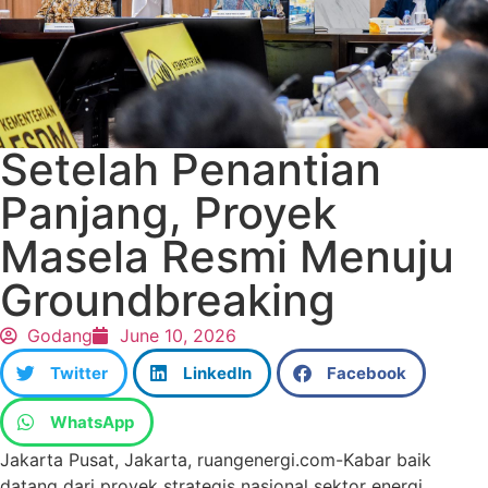
Setelah Penantian
Panjang, Proyek
Masela Resmi Menuju
Groundbreaking
Godang
June 10, 2026
Twitter
LinkedIn
Facebook
WhatsApp
Jakarta Pusat, Jakarta, ruangenergi.com-Kabar baik
datang dari proyek strategis nasional sektor energi.