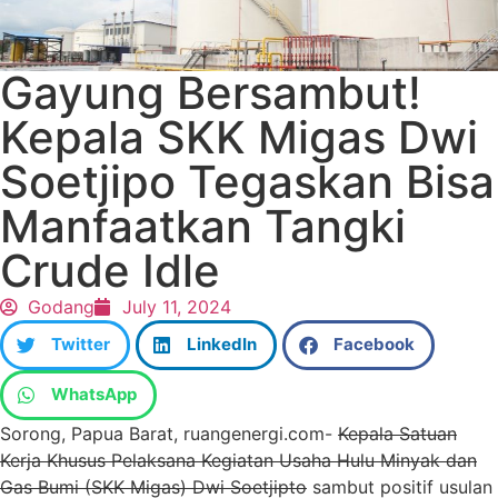
Gayung Bersambut!
Kepala SKK Migas Dwi
Soetjipo Tegaskan Bisa
Manfaatkan Tangki
Crude Idle
Godang
July 11, 2024
Twitter
LinkedIn
Facebook
WhatsApp
Sorong, Papua Barat, ruangenergi.com-
Kepala Satuan
Kerja Khusus Pelaksana Kegiatan Usaha Hulu Minyak dan
Gas Bumi (SKK Migas) Dwi Soetjipto
sambut positif usulan