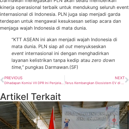
Darmawan menegaskan PLN akan selalu memberikan
kinerja operasional terbaik untuk mendukung seluruh event
internasional di Indonesia. PLN juga siap menjadi garda
terdepan untuk mengawal kesuksesan setiap acara dan
menjaga wajah Indonesia di mata dunia.
“KTT ASEAN ini akan menjadi wajah Indonesia di
mata dunia. PLN siap
all out
menyukseskan
event
internasional ini dengan menghadirkan
layanan kelistrikan tanpa kedip atau
zero down
time,”
pungkas Darmawan.(SF)
PREVIOUS
NEXT
Dihadapan Komisi VII DPR Ini Penjelasan Arifin Tasrif Atas Rekomendasi BPK
Terus Kembangkan Ekosistem EV di Jabodetabek, PLN Gandeng Pemprov DKI dan Astra
Artikel Terkait