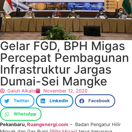
Gelar FGD, BPH Migas
Percepat Pembagunan
Infrastruktur Jargas
Dumai-Sei Mangke
Galuh Alkalis
November 12, 2020
Twitter
LinkedIn
Facebook
WhatsApp
Pekanbaru,
Ruangenergi.com
– Badan Pengatur Hilir
Minyak dan Gas Bumi (
BPH Migas
) terus berupaya