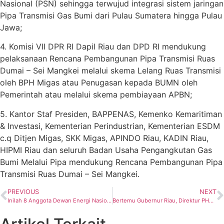
Nasional (PSN) sehingga terwujud integrasi sistem jaringan
Pipa Transmisi Gas Bumi dari Pulau Sumatera hingga Pulau
Jawa;
4. Komisi VII DPR RI Dapil Riau dan DPD RI mendukung
pelaksanaan Rencana Pembangunan Pipa Transmisi Ruas
Dumai – Sei Mangkei melalui skema Lelang Ruas Transmisi
oleh BPH Migas atau Penugasan kepada BUMN oleh
Pemerintah atau melalui skema pembiayaan APBN;
5. Kantor Staf Presiden, BAPPENAS, Kemenko Kemaritiman
& Investasi, Kementerian Perindustrian, Kementerian ESDM
c.q Ditjen Migas, SKK Migas, APINDO Riau, KADIN Riau,
HIPMI Riau dan seluruh Badan Usaha Pengangkutan Gas
Bumi Melalui Pipa mendukung Rencana Pembangunan Pipa
Transmisi Ruas Dumai – Sei Mangkei.
PREVIOUS
NEXT
Inilah 8 Anggota Dewan Energi Nasional Pilihan Komisi VII DPR
Bertemu Gubernur Riau, Direktur PHR Beri Bantuan 200 Ribu Masker