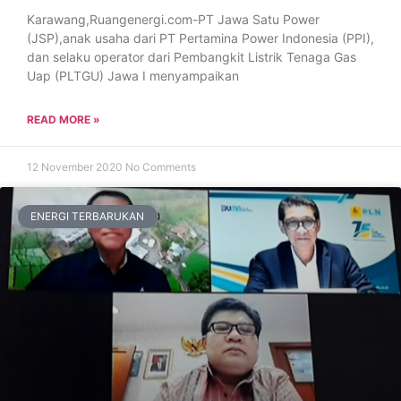
Karawang,Ruangenergi.com-PT Jawa Satu Power
(JSP),anak usaha dari PT Pertamina Power Indonesia (PPI),
dan selaku operator dari Pembangkit Listrik Tenaga Gas
Uap (PLTGU) Jawa I menyampaikan
READ MORE »
12 November 2020
No Comments
ENERGI TERBARUKAN