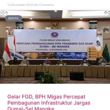
12 November 2020
No Comments
BERITA
Gelar FGD, BPH Migas Percepat
Pembagunan Infrastruktur Jargas
Dumai-Sei Mangke