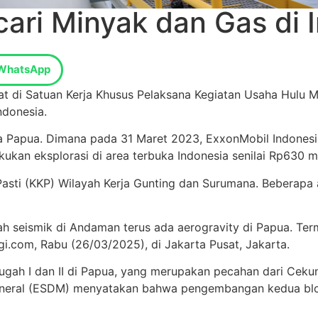
ari Minyak dan Gas di 
WhatsApp
bat di Satuan Kerja Khusus Pelaksana Kegiatan Usaha Hulu 
ndonesia.
ka Papua. Dimana p
ada 31 Maret 2023, ExxonMobil Indones
an eksplorasi di area terbuka Indonesia senilai Rp630 mil
Pasti (KKP) Wilayah Kerja Gunting dan Surumana.
Beberapa 
lah seismik di Andaman terus ada aerogravity di Papua. Te
i.com, Rabu (26/03/2025), di Jakarta Pusat, Jakarta.
ugah I dan II di Papua, yang merupakan pecahan dari Cek
neral (ESDM) menyatakan bahwa pengembangan kedua blok