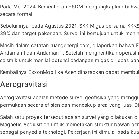
Pada Mei 2024, Kementerian ESDM mengungkapkan bahwa 
secara formal.
​
Sebelumnya, pada Agustus 2021, SKK Migas bersama KKKS 
39% dari target pekerjaan.
Survei ini bertujuan untuk meni
Masih dalam catatan ruangenergi.com, dilaporkan bahwa E
Andaman I dan Andaman II.
Setelah menghentikan operasin
seismik untuk menilai potensi cadangan migas di lepas pan
Kembalinya ExxonMobil ke Aceh diharapkan dapat membuka
Aerogravitasi
Aerogravitasi adalah metode survei geofisika yang meng
permukaan secara efisien dan mencakup area yang luas.
D
Salah satu proyek tersebut adalah survei yang dilakukan 
Magnetic Acquisition untuk memetakan struktur bawah pe
sebagai penyedia teknologi.
Pekerjaan ini dimulai pada ku