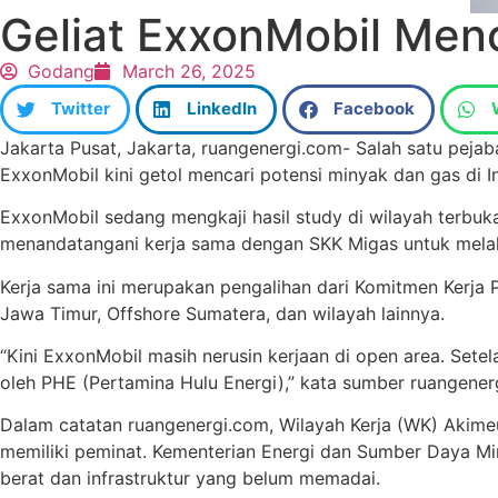
Geliat ExxonMobil Menc
Godang
March 26, 2025
Twitter
LinkedIn
Facebook
Jakarta Pusat, Jakarta, ruangenergi.com- Salah satu peja
ExxonMobil kini getol mencari potensi minyak dan gas di I
ExxonMobil sedang mengkaji hasil study di wilayah terbu
menandatangani kerja sama dengan SKK Migas untuk melakuk
Kerja sama ini merupakan pengalihan dari Komitmen Kerja 
Jawa Timur, Offshore Sumatera, dan wilayah lainnya.
“Kini ExxonMobil masih nerusin kerjaan di open area. Sete
oleh PHE (Pertamina Hulu Energi),” kata sumber ruangenerg
Dalam catatan ruangenergi.com, Wilayah Kerja (WK) Akime
memiliki peminat.
Kementerian Energi dan Sumber Daya Mi
berat dan infrastruktur yang belum memadai.
​