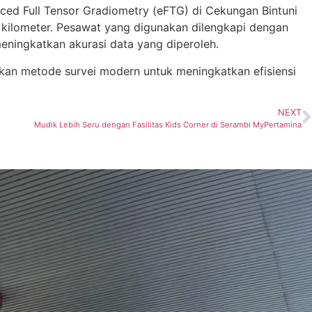
ced Full Tensor Gradiometry (eFTG) di Cekungan Bintuni
kilometer.
Pesawat yang digunakan dilengkapi dengan
eningkatkan akurasi data yang diperoleh.
​
an metode survei modern untuk meningkatkan efisiensi
NEXT
Mudik Lebih Seru dengan Fasilitas Kids Corner di Serambi MyPertamina