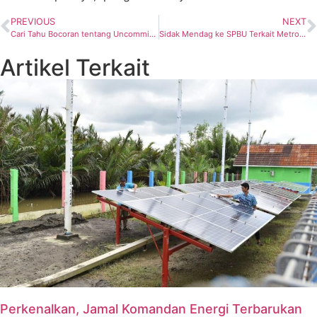
PREVIOUS
NEXT
Cari Tahu Bocoran tentang Uncommitted Cargo LNG Kuartal I Tahun 2024
Sidak Mendag ke SPBU Terkait Metrologi Legal diapresiasi Pengamat Energi
Artikel Terkait
Perkenalkan, Jamal Komandan Energi Terbarukan