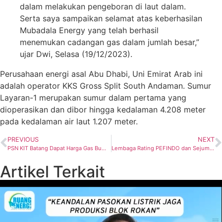
dalam melakukan pengeboran di laut dalam.
Serta saya sampaikan selamat atas keberhasilan
Mubadala Energy yang telah berhasil
menemukan cadangan gas dalam jumlah besar,”
ujar Dwi, Selasa (19/12/2023).
Perusahaan energi asal Abu Dhabi, Uni Emirat Arab ini
adalah operator KKS Gross Split South Andaman. Sumur
Layaran-1 merupakan sumur dalam pertama yang
dioperasikan dan dibor hingga kedalaman 4.208 meter
pada kedalaman air laut 1.207 meter.
PREVIOUS
NEXT
PSN KIT Batang Dapat Harga Gas Bumi Tertentu dari Kementerian ESDM
Lembaga Rating PEFINDO dan Sejumlah Kreditur Diajak Elnusa ke TBBM Manggis
Artikel Terkait