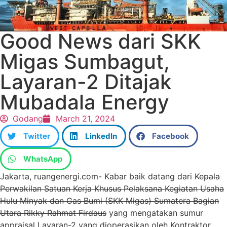
Good News dari SKK
Migas Sumbagut,
Layaran-2 Ditajak
Mubadala Energy
Godang
March 21, 2024
Twitter
LinkedIn
Facebook
WhatsApp
Jakarta, ruangenergi.com- Kabar baik datang dari
Kepala
Perwakilan Satuan Kerja Khusus Pelaksana Kegiatan Usaha
Hulu Minyak dan Gas Bumi (SKK Migas) Sumatera Bagian
Utara Rikky Rahmat Firdaus
yang mengatakan sumur
appraisal Layaran-2 yang dioperasikan oleh Kontraktor