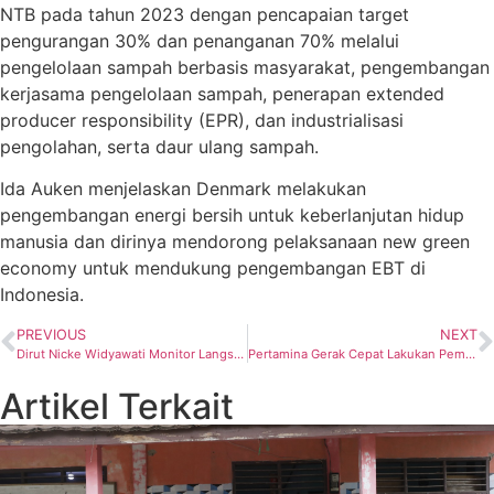
NTB pada tahun 2023 dengan pencapaian target
pengurangan 30% dan penanganan 70% melalui
pengelolaan sampah berbasis masyarakat, pengembangan
kerjasama pengelolaan sampah, penerapan extended
producer responsibility (EPR), dan industrialisasi
pengolahan, serta daur ulang sampah.
Ida Auken menjelaskan Denmark melakukan
pengembangan energi bersih untuk keberlanjutan hidup
manusia dan dirinya mendorong pelaksanaan new green
economy untuk mendukung pengembangan EBT di
Indonesia.
PREVIOUS
NEXT
Dirut Nicke Widyawati Monitor Langsung Penanganan Insiden Tanki di Kilang Cilacap
Pertamina Gerak Cepat Lakukan Pemadam dan Pastikan Masyarakat Sekitar Tangki dalam Kondisi Aman
Artikel Terkait