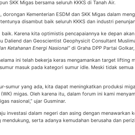
un SKK Migas bersama seluruh KKKS di Tanah Air.
n, dorongan Kementerian ESDM dan SKK Migas dalam mengg
dle tentunya disambut baik seluruh KKKS dan industri penunja
baik. Karena kita optimistis pencapaiannya ke depan akan 
aliend dan Geoscientist Geophysicit Consultant Muslimah
dan Ketahanan Energi Nasional”
di Graha DPP Partai Golkar, 
lama ini telah bekerja keras mengamankan target lifting m
 sumur masuk pada kategori sumur idle. Meski tidak semua s
r-sumur yang ada, kita dapat meningkatkan produksi migas
 (WK) migas. Oleh karena itu, dalam forum ini kami menya
as nasional,” ujar Gusminar.
laju investasi dalam negeri dan asing dengan menawarkan k
ang mendukung, serta adanya kemudahan berusaha dan perizi