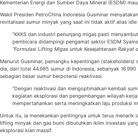
Kementerian Energi dan Sumber Daya Mineral (ESDM) maup
Wakil Presiden PetroChina Indonesia Gusminar menyataka
revitalisasi sumur minyak yang saat ini tidak aktif alias i
“KKKS dan industri penunjang migas pasti menyambut 
pembicara didampingi pengamat sektor ESDM Syamsu D
“Formulasi Lifting Migas untuk Kesejahteraan Rakyat 
Menurut Gusminar, pemangku kepentingan (stakeholders) se
dia, dari total 44.985 sumur di Indonesia, sebanyak 16.990
sebagian besar sumur berpotensi reaktivasi.
“Dengan reaktivasi dan mengoptimalkan kembali sumu
kegiatan eksplorasi dan pengembangan wilayah kerja
mempertahankan serta meningkatkan laju produksi mig
Untuk itu, ia menekankan pentingnya untuk terus menarik 
lifting minyak dan gas bumi dibutuhkan iklim investasi y
eksplorasi kian massif.