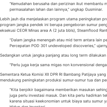
“Kemudahan berusaha dan perizinan ikut membantu m
permasalahan lahan dan lainnya,” ungkap Gusminar.
Lebih jauh dia menjelaskan program utama peningkatan p
program jangka pendek ini berupa pengeboran sumur pengem
eksekusi CEOR Minas area A (2 juta bbls), Steamflood Ranta
“Dalam jangka menengah atau mid term antara lain 
Percepatan POD 301 undeveloped discoveries,” ujarny
Sedangkan untuk jangka panjang atau long term dilakukan p
“Perlu juga kerja sama migas non konvensional denga
Sementara Ketua Komisi XII DPR RI Bambang Patijaya yan
mendukung peningkatan produksi sumur-sumur tua dan per
“Kita berpikir bagaimana memberikan masukan sehingg
juga perlu investasi masuk. Dan kita perlu hadirkan 
karena situasi keekonomian untuk biaya satu sumur
Hidup dan Investasi.