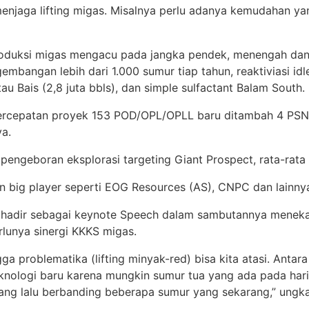
enjaga lifting migas. Misalnya perlu adanya kemudahan y
roduksi migas mengacu pada jangka pendek, menengah dan 
bangan lebih dari 1.000 sumur tiap tahun, reaktiviasi idl
u Bais (2,8 juta bbls), dan simple sulfactant Balam South.
percepatan proyek 153 POD/OPL/OPLL baru ditambah 4 PSN
a.
engeboran eksplorasi targeting Giant Prospect, rata-rata 
n big player seperti EOG Resources (AS), CNPC dan lainny
g hadir sebagai keynote Speech dalam sambutannya meneka
lunya sinergi KKKS migas.
a problematika (lifting minyak-red) bisa kita atasi. Anta
teknologi baru karena mungkin sumur tua yang ada pada hari
 yang lalu berbanding beberapa sumur yang sekarang,” un