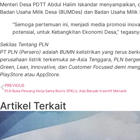
Menteri Desa PDTT Abdul Halim Iskandar menyampaikan, d
Badan Usaha Milik Desa (BUMDes) dan Badan Usaha Milik D
“Semoga pertemuan ini, menjadi media promosi inova
potensial, untuk Kebangkitan Ekonomi Desa,” tegasny
Sekilas Tentang PLN
PT PLN (Persero) adalah BUMN kelistrikan yang terus berk
perusahaan listrik terkemuka se-Asia Tenggara, PLN berge
Green, Lean, Innovative, dan Customer Focused demi mengha
PlayStore atau AppStore.
PREVIOUS
PLN Buka Peluang Kerja Sama Bisnis SPKLU, Ada Banyak Insentif Menarik
Artikel Terkait