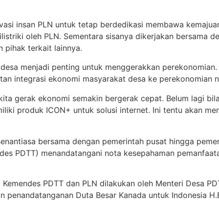
tivasi insan PLN untuk tetap berdedikasi membawa kemajua
ilistriki oleh PLN. Sementara sisanya dikerjakan bersama 
pihak terkait lainnya.
ke desa menjadi penting untuk menggerakkan perekonomian. T
tan integrasi ekonomi masyarakat desa ke perekonomian n
kita gerak ekonomi semakin bergerak cepat. Belum lagi bila
liki produk ICON+ untuk solusi internet. Ini tentu akan 
a senantiasa bersama dengan pemerintah pusat hingga peme
des PDTT) menandatangani nota kesepahaman pemanfaatan t
Kemendes PDTT dan PLN dilakukan oleh Menteri Desa PDTT 
ikan penandatanganan Duta Besar Kanada untuk Indonesia H.