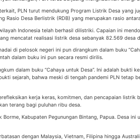
terkait, PLN turut mendukung Program Listrik Desa yang j
asio Desa Berlistrik (RDB) yang merupakan rasio antara d
layah Indonesia telah berhasil dilistriki. Capaian ini me
ang mencatat realisasi listrik desa sebanyak 82.569 desa
memadai di pelosok negeri ini pun dirangkum dalam buku “C
ah dalam buku ini pun secara resmi dirilis.
angkum dalam buku “Cahaya untuk Desa”. Ini adalah bukti
ukti sejarah, bahwa meski di tengah pandemi PLN tetap ber
fleksikan kerja keras, komitmen, dan pencapaian listrik b
kan terang bagi puluhan ribu desa.
 Borme, Kabupaten Pegunungan Bintang, Papua. Desa ini un
erbatasan dengan Malaysia, Vietnam, Filipina hingga Austr