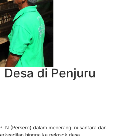
8 Desa di Penjuru
T PLN (Persero) dalam menerangi nusantara dan
erkeadilan hingga ke pelosok desa.