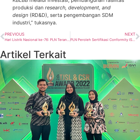
KBLBB melalui investasi, pembangunan fasilitas
produksi dan
research,
development, and
design
(RD&D), serta pengembangan SDM
industri,” tukasnya.
PREVIOUS
NEXT
Hari Listrik Nasional ke-76: PLN Terangi 75.278 Desa di Penjuru Negeri
PLN Peroleh Sertifikasi Conformity ISO 31000:2018 dan BCMS ISO 22301:2019
Artikel Terkait