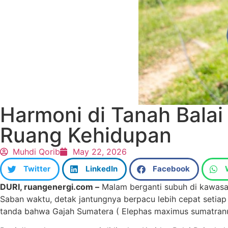
Harmoni di Tanah Balai
Ruang Kehidupan
Muhdi Qorib
May 22, 2026
Twitter
LinkedIn
Facebook
DURI, ruangenergi.com –
Malam berganti subuh di kawasan
Saban waktu, detak jantungnya berpacu lebih cepat setiap 
tanda bahwa Gajah Sumatera ( Elephas maximus sumatranus