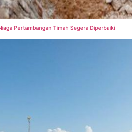
 Niaga Pertambangan Timah Segera Diperbaiki