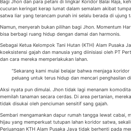
Bagi Jhon dan para petani di lingkar Koridor Balai Raja,
cucuran keringat kerap lumat dalam semalam akibat tumpa
satwa liar yang terancam punah ini selalu berada di ujung 
Namun, menyerah bukan pilihan bagi Jhon. Momentum Hari 
bisa berbagi ruang hidup dengan damai dan harmonis.
Sebagai Ketua Kelompok Tani Hutan (KTH) Alam Pusaka Jay
koeksistensi gajah dan manusia yang diinisiasi oleh PT 
dan cara mereka memperlakukan lahan.
“Sekarang kami mulai belajar bahwa menjaga koridor 
peluang untuk terus hidup dan mencari penghasilan di
Aksi nyata pun dimulai. Jhon tidak lagi menanam komodit
memilah tanaman secara cerdas. Di area pertanian, merek
tidak disukai oleh penciuman sensitif sang gajah.
Sembari mengamankan dapur rumah tangga lewat cabai, mer
hijau yang memperkuat tutupan lahan koridor satwa, sekali
Perjuangan KTH Alam Pusaka Jaya tidak berhenti pada men