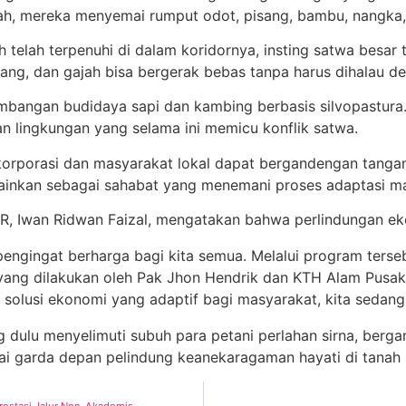
lajah, mereka menyemai rumput odot, pisang, bambu, nangka,
gajah telah terpenuhi di dalam koridornya, insting satwa b
rang, dan gajah bisa bergerak bebas tanpa harus dihalau 
ngembangan budidaya sapi dan kambing berbasis silvopastur
n lingkungan yang selama ini memicu konflik satwa.
na korporasi dan masyarakat lokal dapat bergandengan tan
lainkan sebagai sahabat yang menemani proses adaptasi m
 Iwan Ridwan Faizal, mengatakan bahwa perlindungan ekos
 pengingat berharga bagi kita semua. Melalui program ter
ng dilakukan oleh Pak Jhon Hendrik dan KTH Alam Pusaka J
solusi ekonomi yang adaptif bagi masyarakat, kita sedang 
ang dulu menyelimuti subuh para petani perlahan sirna, ber
ai garda depan pelindung keanekaragaman hayati di tanah 
restasi Jalur Non-Akademis