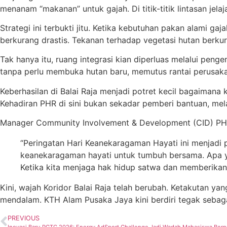
menanam “makanan” untuk gajah. Di titik-titik lintasan je
Strategi ini terbukti jitu. Ketika kebutuhan pakan alami 
berkurang drastis. Tekanan terhadap vegetasi hutan berku
Tak hanya itu, ruang integrasi kian diperluas melalui pe
tanpa perlu membuka hutan baru, memutus rantai perusaka
Keberhasilan di Balai Raja menjadi potret kecil bagaima
Kehadiran PHR di sini bukan sekadar pemberi bantuan, me
Manager Community Involvement & Development (CID) PHR,
“Peringatan Hari Keanekaragaman Hayati ini menjadi
keanekaragaman hayati untuk tumbuh bersama. Apa ya
Ketika kita menjaga hak hidup satwa dan memberikan 
Kini, wajah Koridor Balai Raja telah berubah. Ketakutan y
mendalam. KTH Alam Pusaka Jaya kini berdiri tegak sebag
PREVIOUS
Inovasi Baru PGTC 2026: Energy AdSport Challenge Jadi Wadah Mahasiswa Berp