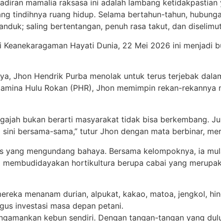
 kehadiran mamalia raksasa ini adalah lambang ketidakpas
ng tindihnya ruang hidup. Selama bertahun-tahun, hubunga
tanduk; saling bertentangan, penuh rasa takut, dan diselimu
Keanekaragaman Hayati Dunia, 22 Mei 2026 ini menjadi bu
a, Jhon Hendrik Purba menolak untuk terus terjebak dalam
Pertamina Hulu Rokan (PHR), Jhon memimpin rekan-rekanny
gajah bukan berarti masyarakat tidak bisa berkembang. Jus
 sini bersama-sama,” tutur Jhon dengan mata berbinar, mer
as yang mengundang bahaya. Bersama kelompoknya, ia mula
a membudidayakan hortikultura berupa cabai yang merupaka
eka menanam durian, alpukat, kakao, matoa, jengkol, hin
gus investasi masa depan petani.
gamankan kebun sendiri. Dengan tangan-tangan yang dulu g