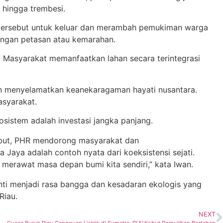
 hingga trembesi.
esar tersebut untuk keluar dan merambah pemukiman warga
dengan petasan atau kemarahan.
a. Masyarakat memanfaatkan lahan secara terintegrasi
gan menyelamatkan keanekaragaman hayati nusantara.
asyarakat.
istem adalah investasi jangka panjang.
sebut, PHR mendorong masyarakat dan
aya adalah contoh nyata dari koeksistensi sejati.
merawat masa depan bumi kita sendiri,” kata Iwan.
ganti menjadi rasa bangga dan kesadaran ekologis yang
Riau.
NEXT
Cuaca Buruk Picu Gangguan Listrik di Sumatra, PLN Kebut Pemulihan Bertahap