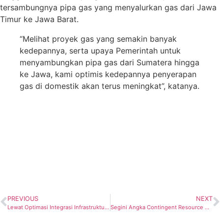
tersambungnya pipa gas yang menyalurkan gas dari Jawa
Timur ke Jawa Barat.
“Melihat proyek gas yang semakin banyak
kedepannya, serta upaya Pemerintah untuk
menyambungkan pipa gas dari Sumatera hingga
ke Jawa, kami optimis kedepannya penyerapan
gas di domestik akan terus meningkat”, katanya.
PREVIOUS
NEXT
Lewat Optimasi Integrasi Infrastruktur Gas, PGN Terus Tingkatkan Pemanfaatan Gas Bumi di Jateng
Segini Angka Contingent Resource Diklaim SKK Migas Sebesar1.164 MMBOE dari Target 152,5 MMBOE