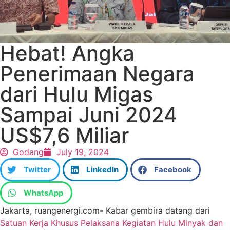
Hebat! Angka
Penerimaan Negara
dari Hulu Migas
Sampai Juni 2024
US$7,6 Miliar
Godang
July 19, 2024
Twitter
LinkedIn
Facebook
WhatsApp
Jakarta, ruangenergi.com- Kabar gembira datang dari
Satuan Kerja Khusus Pelaksana Kegiatan Hulu Minyak dan