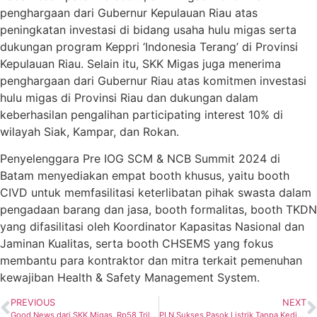
penghargaan dari Gubernur Kepulauan Riau atas
peningkatan investasi di bidang usaha hulu migas serta
dukungan program Keppri ‘Indonesia Terang’ di Provinsi
Kepulauan Riau. Selain itu, SKK Migas juga menerima
penghargaan dari Gubernur Riau atas komitmen investasi
hulu migas di Provinsi Riau dan dukungan dalam
keberhasilan pengalihan participating interest 10% di
wilayah Siak, Kampar, dan Rokan.
Penyelenggara Pre IOG SCM & NCB Summit 2024 di
Batam menyediakan empat booth khusus, yaitu booth
CIVD untuk memfasilitasi keterlibatan pihak swasta dalam
pengadaan barang dan jasa, booth formalitas, booth TKDN
yang difasilitasi oleh Koordinator Kapasitas Nasional dan
Jaminan Kualitas, serta booth CHSEMS yang fokus
membantu para kontraktor dan mitra terkait pemenuhan
kewajiban Health & Safety Management System.
PREVIOUS
NEXT
Good News dari SKK Migas, Rp58 Triliun Investasi di 133 Proyek Non PSN Hulu Migas Pada 2029
PLN Sukses Pasok Listrik Tanpa Kedip dalam Gelaran MXGP 2024 Seri 1 Lombok