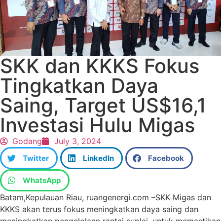
SKK dan KKKS Fokus
Tingkatkan Daya
Saing, Target US$16,1
Investasi Hulu Migas
Godang
July 3, 2024
Twitter
LinkedIn
Facebook
WhatsApp
Batam,Kepulauan Riau, ruangenergi.com –
SKK Migas
dan
KKKS akan terus fokus meningkatkan daya saing dan