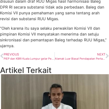
disusun dalam draf RUU Migas hasil harmonisasi Baleg
DPR RI secara substansi tidak ada perbedaan. Baleg dan
Komisi VII punya pemahaman yang sama tentang arah
revisi dan substansi RUU Migas.
“Oleh karena itu saya selaku perwakilan Komisi VII dan
pimpinan Komisi VII menyatakan menerima dan setuju
sinkronisasi dan pemantapan Baleg terhadap RUU Migas,”
ujarnya.
PREVIOUS
NEXT
PIEP dan KBRI Kuala Lumpur gelar Pelepasan Wisuda Sanggar Bimbingan, Apresiasi Capaian Pendidikan Anak Pekerja Migran
Alamak Luar Biasa! Pendapatan Pertamina Drilling Tertinggi Dalam Lima Tahun Terakhir
Artikel Terkait