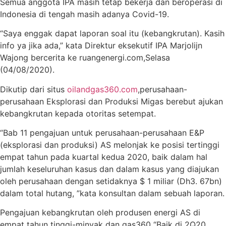
Semua anggota IPA masih tetap bekerja dan beroperasi di
Indonesia di tengah masih adanya Covid-19.
“Saya enggak dapat laporan soal itu (kebangkrutan). Kasih
info ya jika ada,” kata Direktur eksekutif IPA Marjolijn
Wajong bercerita ke ruangenergi.com,Selasa
(04/08/2020).
Dikutip dari situs
oilandgas360.com
,perusahaan-
perusahaan Eksplorasi dan Produksi Migas berebut ajukan
kebangkrutan kepada otoritas setempat.
“Bab 11 pengajuan untuk perusahaan-perusahaan E&P
(eksplorasi dan produksi) AS melonjak ke posisi tertinggi
empat tahun pada kuartal kedua 2020, baik dalam hal
jumlah keseluruhan kasus dan dalam kasus yang diajukan
oleh perusahaan dengan setidaknya $ 1 miliar (Dh3. 67bn)
dalam total hutang, ”kata konsultan dalam sebuah laporan.
Pengajuan kebangkrutan oleh produsen energi AS di
empat tahun tinggi-minyak dan gas360 “Baik di 2Q20