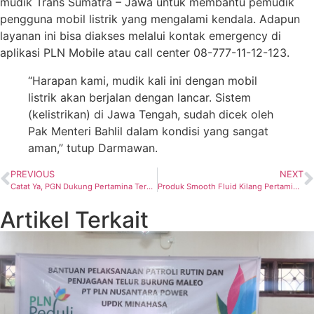
mudik Trans Sumatra – Jawa untuk membantu pemudik
pengguna mobil listrik yang mengalami kendala. Adapun
layanan ini bisa diakses melalui kontak emergency di
aplikasi PLN Mobile atau call center 08-777-11-12-123.
“Harapan kami, mudik kali ini dengan mobil
listrik akan berjalan dengan lancar. Sistem
(kelistrikan) di Jawa Tengah, sudah dicek oleh
Pak Menteri Bahlil dalam kondisi yang sangat
aman,” tutup Darmawan.
PREVIOUS
NEXT
Catat Ya, PGN Dukung Pertamina Terus Sediakan Energi di Jawa Tengah Jelang Idul Fitri 1446 H
Produk Smooth Fluid Kilang Pertamina Dukung Capaian TKDN
Artikel Terkait