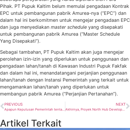
Pihak. PT Pupuk Kaltim belum memulai pengadaan Kontrak
EPC untuk pembangunan pabrik Amurea-nya (“EPC”) dan
dalam hal ini berkomitmen untuk mengejar pengadaan EPC
dan juga menyediakan
master schedule
yang disepakati
untuk pembangunan pabrik Amurea (“Master Schedule
Yang Disepakati”).
Sebagai tambahan, PT Pupuk Kaltim akan juga mengejar
perolehan izin-izin yang diperlukan untuk penggunaan dan
pengadaan lahan/tanah di Kawasan Industri Pupuk Fakfak
dan dalam hal ini, menandatangani perjanjian penggunaan
lahan/tanah dengan Instansi Pemerintah yang terkait untuk
mengamankan lahan/tanah yang diperlukan untuk
membangun pabrik Amurea (“Perjanjian Pertanahan”).
PREVIOUS
NEXT
Apapun Keputusan Pemerintah tentang HGBT, SKK Migas Dukung Sepenuhnya
Akhirnya, Proyek North Hub Development Project Lepas Pantai Kalimantan Timur Jadi PSN
Artikel Terkait