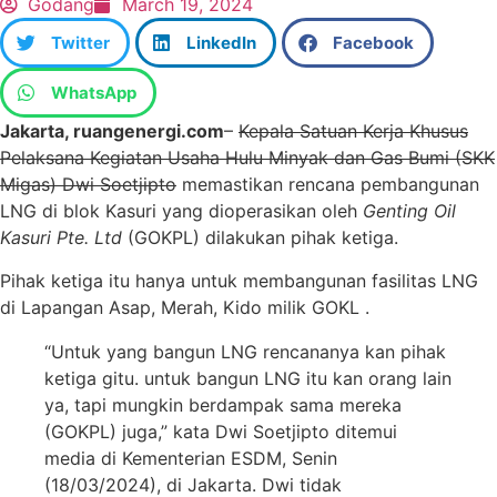
Godang
March 19, 2024
Twitter
LinkedIn
Facebook
WhatsApp
Jakarta, ruangenergi.com
–
Kepala Satuan Kerja Khusus
Pelaksana Kegiatan Usaha Hulu Minyak dan Gas Bumi (SKK
Migas) Dwi Soetjipto
memastikan rencana pembangunan
LNG di blok Kasuri yang dioperasikan oleh
Genting Oil
Kasuri Pte. Ltd
(GOKPL) dilakukan pihak ketiga.
Pihak ketiga itu hanya untuk membangunan fasilitas LNG
di Lapangan Asap, Merah, Kido milik GOKL .
“Untuk yang bangun LNG rencananya kan pihak
ketiga gitu. untuk bangun LNG itu kan orang lain
ya, tapi mungkin berdampak sama mereka
(GOKPL) juga,” kata Dwi Soetjipto ditemui
media di Kementerian ESDM, Senin
(18/03/2024), di Jakarta. Dwi tidak