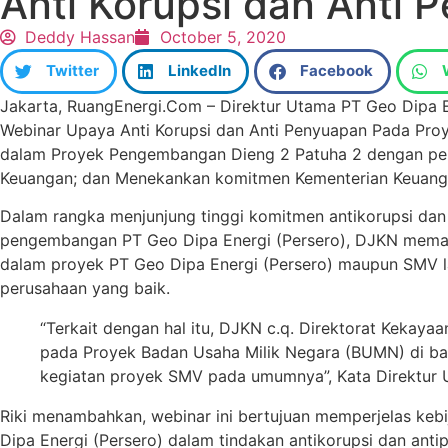
Anti Korupsi dan Anti 
Deddy Hassan
October 5, 2020
Twitter
LinkedIn
Facebook
Jakarta, RuangEnergi.Com – Direktur Utama PT Geo Dipa E
Webinar Upaya Anti Korupsi dan Anti Penyuapan Pada Pro
dalam Proyek Pengembangan Dieng 2 Patuha 2 dengan pen
Keuangan; dan Menekankan komitmen Kementerian Keuangan
Dalam rangka menjunjung tinggi komitmen antikorupsi dan
pengembangan PT Geo Dipa Energi (Persero), DJKN memand
dalam proyek PT Geo Dipa Energi (Persero) maupun SMV l
perusahaan yang baik.
“Terkait dengan hal itu, DJKN c.q. Direktorat Kek
pada Proyek Badan Usaha Milik Negara (BUMN) di ba
kegiatan proyek SMV pada umumnya”, Kata Direktur Ut
Riki menambahkan, webinar ini bertujuan memperjelas k
Dipa Energi (Persero) dalam tindakan antikorupsi dan anti