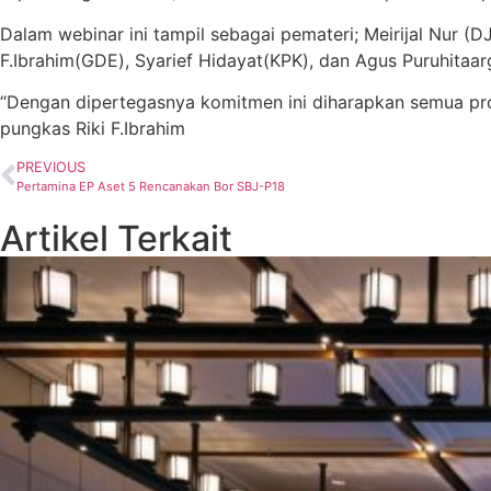
Dalam webinar ini tampil sebagai pemateri; Meirijal Nur (
F.Ibrahim(GDE), Syarief Hidayat(KPK), dan Agus Puruhit
“Dengan dipertegasnya komitmen ini diharapkan semua pr
pungkas Riki F.Ibrahim
PREVIOUS
Pertamina EP Aset 5 Rencanakan Bor SBJ-P18
Artikel Terkait