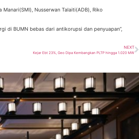
a Manari(SMI), Nusserwan Talaiti(ADB), Riko
gi di BUMN bebas dari antikorupsi dan penyuapan”,
NEXT
Kejar Ebt 23%, Geo Dipa Kembangkan PLTP hingga 1.020 MW