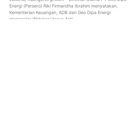
Energi (Persero) Riki Firmandha Ibrahim menyatakan,
Kementerian Keuangan, ADB dan Geo Dipa Energi
menggelar Webinar Upaya Anti
READ MORE »
5 October 2020
No Comments
BERITA