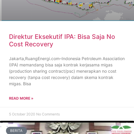
Direktur Eksekutif IPA: Bisa Saja No
Cost Recovery
Jakarta,RuangEnergi.com–Indonesia Petroleum Association
(IPA) memandang bisa saja kontrak kerjasama migas
(production sharing contract/psc) menerapkan no cost
recovery (tanpa cost recovery) dalam skema kontrak
migas. Bisa
READ MORE »
5 October 2020
No Comments
BERITA