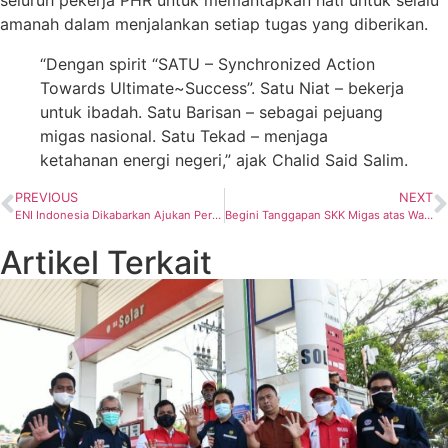
amanah dalam menjalankan setiap tugas yang diberikan.
“Dengan spirit “SATU – Synchronized Action
Towards Ultimate~Success”. Satu Niat – bekerja
untuk ibadah. Satu Barisan – sebagai pejuang
migas nasional. Satu Tekad – menjaga
ketahanan energi negeri,” ajak Chalid Said Salim.
PREVIOUS
NEXT
ENI Indonesia Dikabarkan Ajukan Percepatan Pengadaan untuk FEED, EPC
Begini Tanggapan SKK Migas atas Warga di Bekasi Dapat Bayaran Mahal Sawah yang Ada Migasnya
Artikel Terkait