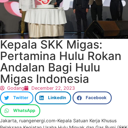
Kepala SKK Migas:
Pertamina Hulu Rokan
Andalan Bagi Hulu
Migas Indonesia
Godang
December 22, 2023
Twitter
LinkedIn
Facebook
WhatsApp
Jakarta, ruangenergi.com-Kepala Satuan Kerja Khusus
Pelaksana Kegiatan Usaha Hulu Minyak dan Gas Bumi (
SKK