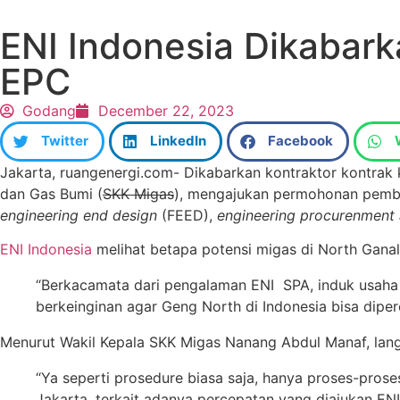
ENI Indonesia Dikabar
EPC
Godang
December 22, 2023
Twitter
LinkedIn
Facebook
Jakarta, ruangenergi.com- Dikabarkan kontraktor kontrak
dan Gas Bumi (
SKK Migas
), mengajukan permohonan pembe
engineering end design
(FEED),
engineering procurenment 
ENI Indonesia
melihat betapa potensi migas di North Ganal
“Berkacamata dari pengalaman ENI SPA, induk usaha d
berkeinginan agar Geng North di Indonesia bisa dipe
Menurut Wakil Kepala SKK Migas Nanang Abdul Manaf, langk
“Ya seperti prosedure biasa saja, hanya proses-pros
Jakarta, terkait adanya percepatan yang diajukan ENI