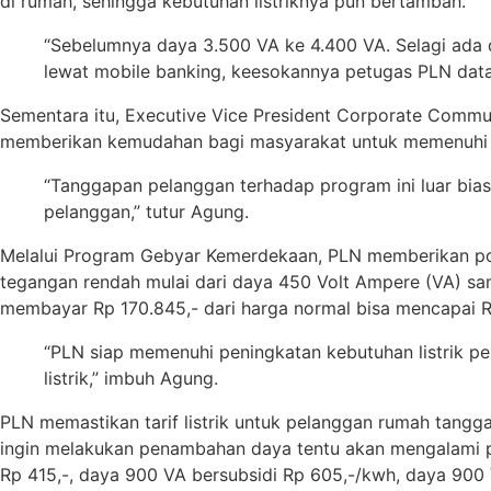
di rumah, sehingga kebutuhan listriknya pun bertambah.
“Sebelumnya daya 3.500 VA ke 4.400 VA. Selagi ada 
lewat mobile banking, keesokannya petugas PLN data
Sementara itu, Executive Vice President Corporate Com
memberikan kemudahan bagi masyarakat untuk memenuhi ke
“Tanggapan pelanggan terhadap program ini luar bias
pelanggan,” tutur Agung.
Melalui Program Gebyar Kemerdekaan, PLN memberikan po
tegangan rendah mulai dari daya 450 Volt Ampere (VA) sa
membayar Rp 170.845,- dari harga normal bisa mencapai Rp
“PLN siap memenuhi peningkatan kebutuhan listrik p
listrik,” imbuh Agung.
PLN memastikan tarif listrik untuk pelanggan rumah tang
ingin melakukan penambahan daya tentu akan mengalami pe
Rp 415,-, daya 900 VA bersubsidi Rp 605,-/kwh, daya 900 VA