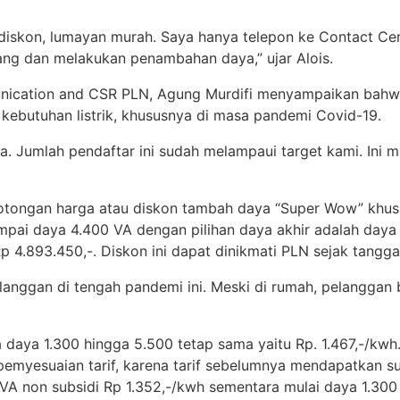
diskon, lumayan murah. Saya hanya telepon ke Contact Ce
ng dan melakukan penambahan daya,” ujar Alois.
munication and CSR PLN, Agung Murdifi menyampaikan ba
butuhan listrik, khususnya di masa pandemi Covid-19.
a. Jumlah pendaftar ini sudah melampaui target kami. Ini
tongan harga atau diskon tambah daya “Super Wow” khusu
mpai daya 4.400 VA dengan pilihan daya akhir adalah day
 4.893.450,-. Diskon ini dapat dinikmati PLN sejak tangg
elanggan di tengah pandemi ini. Meski di rumah, pelangga
ga daya 1.300 hingga 5.500 tetap sama yaitu Rp. 1.467,-/
myesuaian tarif, karena tarif sebelumnya mendapatkan sub
 non subsidi Rp 1.352,-/kwh sementara mulai daya 1.300 VA 