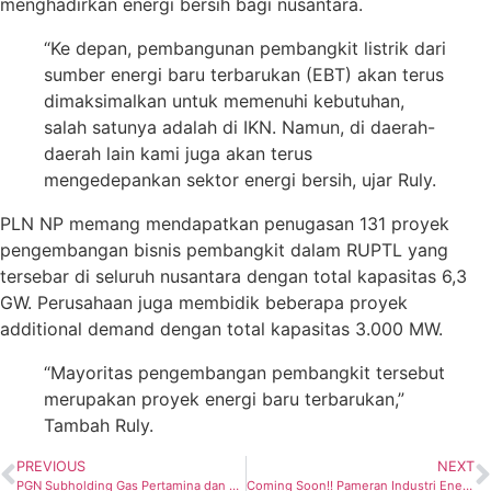
menghadirkan energi bersih bagi nusantara.
“Ke depan, pembangunan pembangkit listrik dari
sumber energi baru terbarukan (EBT) akan terus
dimaksimalkan untuk memenuhi kebutuhan,
salah satunya adalah di IKN. Namun, di daerah-
daerah lain kami juga akan terus
mengedepankan sektor energi bersih, ujar Ruly.
PLN NP memang mendapatkan penugasan 131 proyek
pengembangan bisnis pembangkit dalam RUPTL yang
tersebar di seluruh nusantara dengan total kapasitas 6,3
GW. Perusahaan juga membidik beberapa proyek
additional demand dengan total kapasitas 3.000 MW.
“Mayoritas pengembangan pembangkit tersebut
merupakan proyek energi baru terbarukan,”
Tambah Ruly.
PREVIOUS
NEXT
PGN Subholding Gas Pertamina dan National Energy Solutions Kerjasama Pengembangan Infrastruktur & Komersialisasi Mini LNG di Berau dan Sumenep
Coming Soon!! Pameran Industri Energi Enlit Asia Summit di Hari Listrik Nasional ke-78