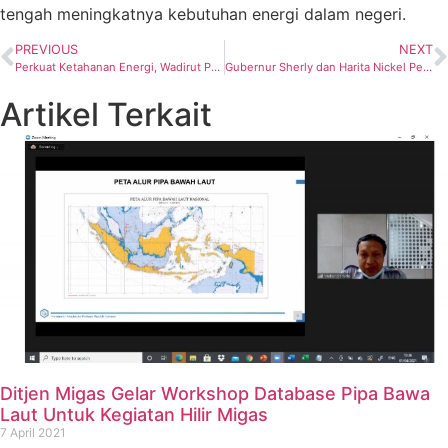
tengah meningkatnya kebutuhan energi dalam negeri.
PREVIOUS
NEXT
Perkuat Ketahanan Energi, Wadirut Pertamina Tekankan Urgensi Kolaborasi Lintas Bisnis
Gubernur Sherly dan Harita Nickel Perkuat Kompetensi Generasi Muda Maluku Utara
Artikel Terkait
Ditjen Migas Gelar Workshop Database Pipa Bawa
Laut Untuk Kegiatan Hilir Migas
7 April 2021