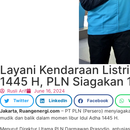
Layani Kendaraan Listri
1445 H, PLN Siagakan 
Rusli Arif
June 16, 2024
Twitter
LinkedIn
Facebook
Jakarta, Ruangenergi.com
– PT PLN (Persero) menyiagaka
mudik dan balik dalam momen libur Idul Adha 1445 H.
Menurut Direktur Utama PLN Darmawan Prasodjo, antusiasm