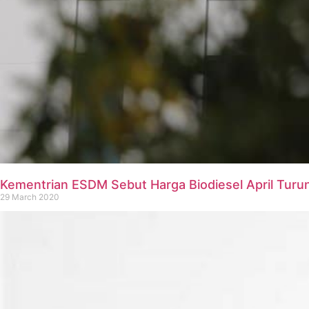
Kementrian ESDM Sebut Harga Biodiesel April Turun
29 March 2020